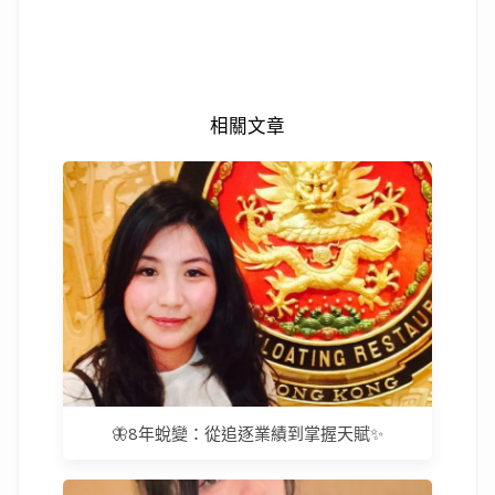
相關文章
🦋8年蛻變：從追逐業績到掌握天賦✨