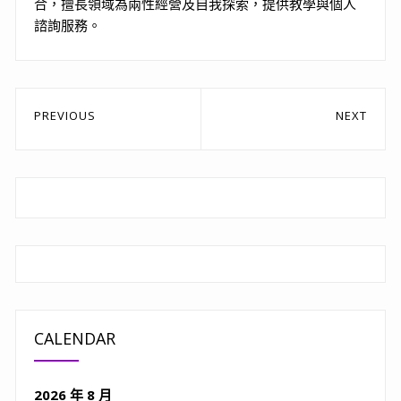
合，擅長領域為兩性經營及自我探索，提供教學與個人
諮詢服務。
文
PREVIOUS
NEXT
章
Previous
Next
post:
post:
導
覽
CALENDAR
2026 年 8 月