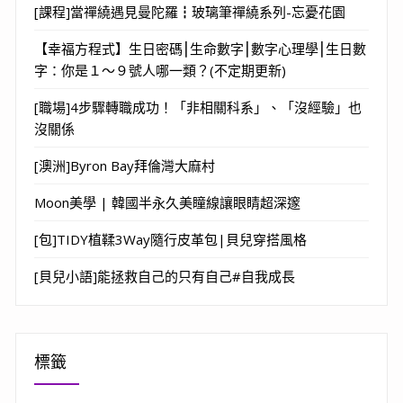
[課程]當禪繞遇見曼陀羅┇玻璃筆禪繞系列-忘憂花園
【幸福方程式】生日密碼⎮生命數字⎮數字心理學⎮生日數
字：你是１～９號人哪一類？(不定期更新)
[職場]4步驟轉職成功！「非相關科系」、「沒經驗」也
沒關係
[澳洲]Byron Bay拜倫灣大麻村
Moon美學 | 韓國半永久美瞳線讓眼睛超深邃
[包]TIDY植鞣3Way隨行皮革包|貝兒穿搭風格
[貝兒小語]能拯救自己的只有自己#自我成長
標籤