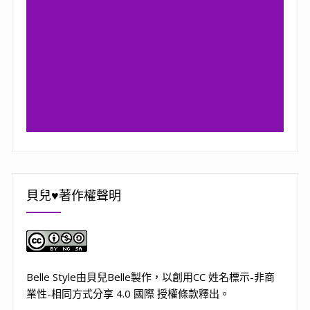
貝兒♥著作權聲明
Belle Style
由
貝兒Belle
製作，以
創用CC 姓名標示-非商
業性-相同方式分享 4.0 國際 授權條款
釋出。