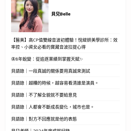
貝兒Belle
【醫美】高CP值雙線音波初體驗！悅緹妍美學診所：效
率控、小資女必看的寶藏音波拉提心得
🦋8年蛻變：從追逐業績到掌握天賦✨
貝語錄｜一段真誠的關係要用真誠來測試
貝語錄｜越糟的時候，越容易看清誰是演員。
貝語錄｜不了解全貌就不要給意見
貝語錄｜人都會不斷成長變化，城市也是。
貝語錄｜對方不回應就是他的表態
貝兒老師｜2024年度成就紀錄