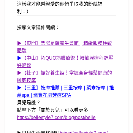
這樣我才能幫親愛的你們爭取我的粉絲福
利：）
按摩文章延伸閱讀：
▶
【東門】樂陽足體養生會館┇精緻服務極致
體驗
▶
【中山】拓QUO筋膜療禦┇撥筋膜療程舒壓
好輕鬆
▶【社子】振好養生館┇掌握全身輕鬆健康的
腳底按摩
▶【三重】
按摩推薦❘三重按摩❘菜寮按摩❘推
薦spa❘珮豐花園芳療SPA
貝兒是誰？
點擊下方「關於貝兒」可以看更多
https://bellestyle7.com/blog/post/belle