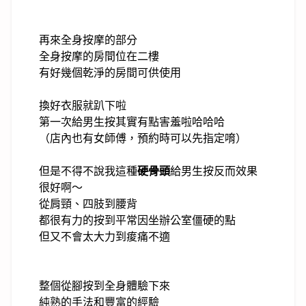
再來全身按摩的部分
全身按摩的房間位在二樓
有好幾個乾淨的房間可供使用
換好衣服就趴下啦
第一次給男生按其實有點害羞啦哈哈哈
（店內也有女師傅，預約時可以先指定唷）
但是不得不說我這種
硬骨頭
給男生按反而效果
很好啊～
從肩頸、四肢到腰背
都很有力的按到平常因坐辦公室僵硬的點
但又不會太大力到痠痛不適
整個從腳按到全身體驗下來
純熟的手法和豐富的經驗