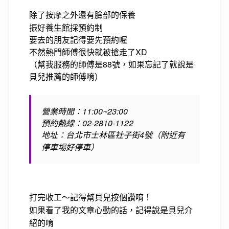
除了按摩之外還有臉部的保養
振好養生館採預約制
要去的朋友記得要先預約喔
不然熱門師傅很快就被搶走了XD
（幫我服務的師傅是88號，如果忘記了就說是
貝兒推薦的師傅唷）
營業時間：11:00~23:00
預約熱線：02-2810-1122
地址：台北市士林區社子街4號（
附近有
停車場好停車）
打完收工～記得幫貝兒按個讚唷！
如果看了我的文章心動的話，記得說是貝兒介
紹的唷