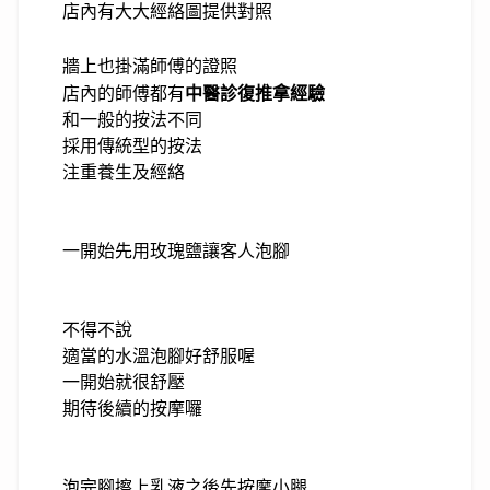
店內有大大經絡圖提供對照
牆上也掛滿師傅的證照
店內的師傅都有
中醫診復推拿經驗
和一般的按法不同
採用傳統型的按法
注重養生及經絡
一開始先用玫瑰鹽讓客人泡腳
不得不說
適當的水溫泡腳好舒服喔
一開始就很舒壓
期待後續的按摩囉
泡完腳
擦上乳液之後先按摩小腿