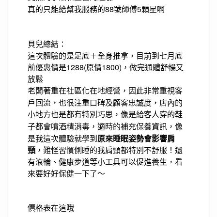
真的只能給幫我服務的88號師傅5顆星啊
貝兒總結：
這次體驗的是足底＋全身推拿，目前到七月底
前優惠價是1288(原價1800)，做完通體舒暢又
放鬆
老闆著重在
非常重視客
社區化在地經營，因此
戶回流，也很注重口碑及顧客忠誠度，店內的
小地方也是都有特別巧思，像是給客人穿的
鞋
補充保養資訊，像
子都會噴酒精消毒，適時的
是我這次體驗就學到
原來睡眠姿勢會影響肩
頸
，難怪習慣側睡的我肩頸都特別不舒服！還
有滾輪、健康步道等小工具可以促進養生，看
來要好好保健一下了～
價格表在這哦