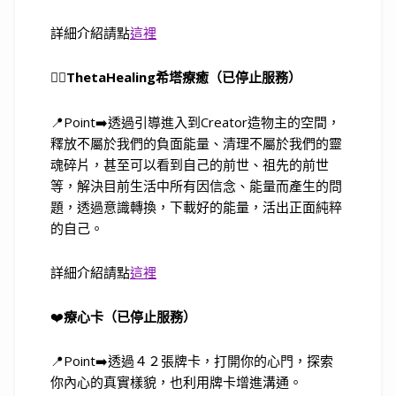
詳細介紹請點
這裡
🧘‍♀️
ThetaHealing希塔療癒（已停止服務）
📍Point➡️透過引導進入到Creator造物主的空間，
釋放不屬於我們的負面能量、清理不屬於我們的靈
魂碎片，甚至可以看到自己的前世、祖先的前世
等，解決目前生活中所有因信念、能量而產生的問
題，透過意識轉換，下載好的能量，活出正面純粹
的自己。
詳細介紹請點
這裡
❤️
療心卡（已停止服務）
📍Point➡️透過４２張牌卡，打開你的心門，探索
你內心的真實樣貌，也利用牌卡增進溝通。