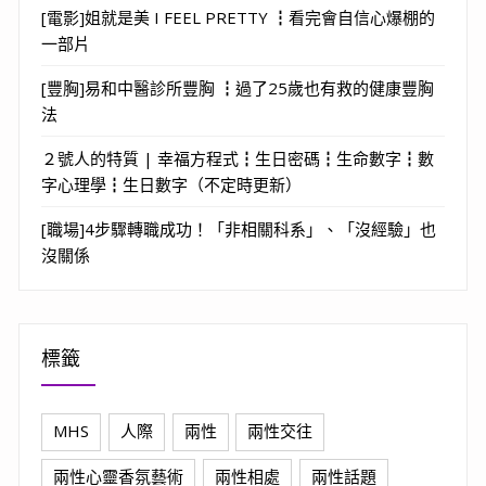
[電影]姐就是美 I FEEL PRETTY ┇看完會自信心爆棚的
一部片
[豐胸]易和中醫診所豐胸 ┇過了25歲也有救的健康豐胸
法
２號人的特質 | 幸福方程式┇生日密碼┇生命數字┇數
字心理學┇生日數字（不定時更新）
[職場]4步驟轉職成功！「非相關科系」、「沒經驗」也
沒關係
標籤
MHS
人際
兩性
兩性交往
兩性心靈香氛藝術
兩性相處
兩性話題