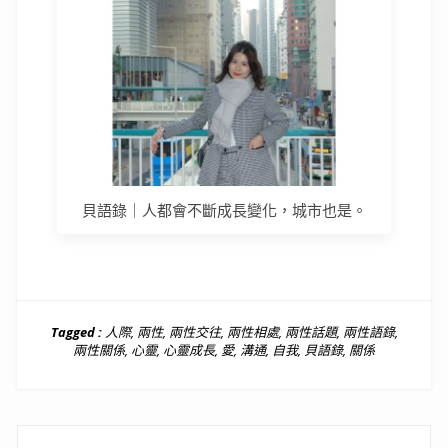
貝語錄｜人都會不斷成長變化，城市也是。
Tagged :
人際
,
兩性
,
兩性交往
,
兩性相處
,
兩性話題
,
兩性語錄
,
兩性關係
,
心靈
,
心靈成長
,
愛
,
溝通
,
自我
,
貝語錄
,
關係