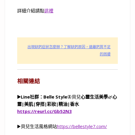
詳細介紹請點
這裡
出現缺鈣症狀怎麼辦？了解缺鈣原因，遠離鈣質不足
的困擾
相關連結
▶️Line社群：Belle Style
🦋貝兒
心靈生活美學
🌿
心
靈
|
美肌
|
穿搭
|
彩妝
|
精油
|
香水
https://reurl.cc/Gb52N3
▶️貝兒生活風格網站
https://bellestyle7.com/