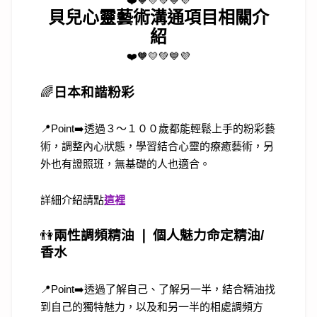
❤️🧡💛💚💙💜
貝兒心靈藝術溝通項目相關介
紹
❤️🧡💛💚💙💜
🌈
日本和諧粉彩
📍Point➡️透過３～１００歲都能輕鬆上手的粉彩藝
術，調整內心狀態，學習結合心靈的療癒藝術，另
外也有證照班，無基礎的人也適合。
詳細介紹請點
這裡
👫
兩性調頻精油 ❘ 個人魅力命定精油/
香水
📍Point➡️透過了解自己、了解另一半，結合精油找
到自己的獨特魅力，以及和另一半的相處調頻方