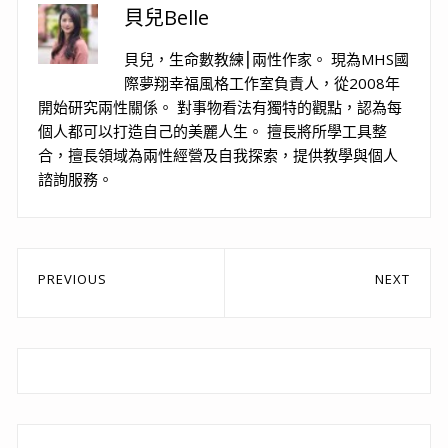
貝兒Belle
貝兒，生命數教練⎮兩性作家。 現為MHS國
際夢翔幸福風格工作室負責人，從2008年
開始研究兩性關係。 對事物看法有獨特的觀點，認為每
個人都可以打造自己的美麗人生。 擅長將所學工具整
合，擅長領域為兩性經營及自我探索，提供教學與個人
諮詢服務。
文
PREVIOUS
NEXT
章
Previous
Next
post:
post:
導
覽