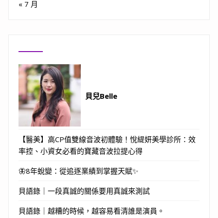
« 7 月
貝兒Belle
【醫美】高CP值雙線音波初體驗！悅緹妍美學診所：效
率控、小資女必看的寶藏音波拉提心得
🦋8年蛻變：從追逐業績到掌握天賦✨
貝語錄｜一段真誠的關係要用真誠來測試
貝語錄｜越糟的時候，越容易看清誰是演員。