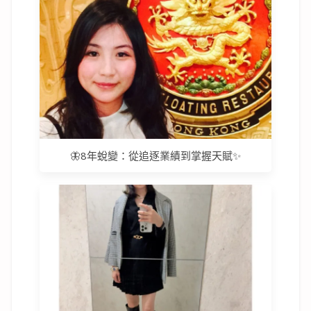
🦋8年蛻變：從追逐業績到掌握天賦✨