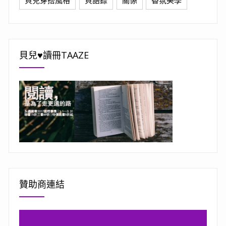
貝兒♥讀冊TAAZE
贊助商連結