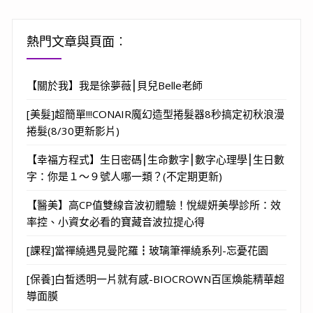
熱門文章與頁面︰
【關於我】我是徐夢薇⎮貝兒Belle老師
[美髮]超簡單!!!CONAIR魔幻造型捲髮器8秒搞定初秋浪漫
捲髮(8/30更新影片)
【幸福方程式】生日密碼⎮生命數字⎮數字心理學⎮生日數
字：你是１～９號人哪一類？(不定期更新)
【醫美】高CP值雙線音波初體驗！悅緹妍美學診所：效
率控、小資女必看的寶藏音波拉提心得
[課程]當禪繞遇見曼陀羅┇玻璃筆禪繞系列-忘憂花園
[保養]白皙透明一片就有感-BIOCROWN百匡煥能精華超
導面膜