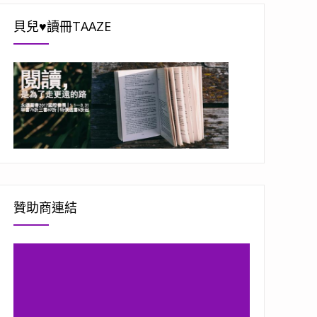
貝兒♥讀冊TAAZE
贊助商連結