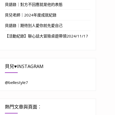
貝語錄｜對方不回應就是他的表態
貝兒老師｜2024年度成就紀錄
貝語錄｜期待別人愛你前先愛自己
【活動紀錄】聊心話大冒險桌遊帶領2024/11/17
貝兒♥INSTAGRAM
@bellestyle7
熱門文章與頁面︰