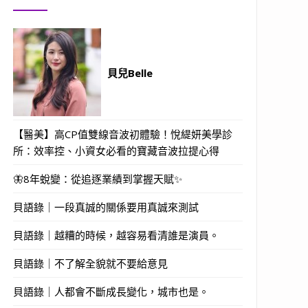
貝兒Belle
【醫美】高CP值雙線音波初體驗！悅緹妍美學診
所：效率控、小資女必看的寶藏音波拉提心得
🦋8年蛻變：從追逐業績到掌握天賦✨
貝語錄｜一段真誠的關係要用真誠來測試
貝語錄｜越糟的時候，越容易看清誰是演員。
貝語錄｜不了解全貌就不要給意見
貝語錄｜人都會不斷成長變化，城市也是。