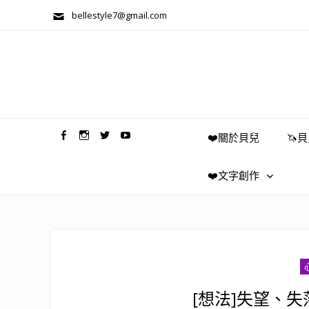
bellestyle7@gmail.com
兩性關係/心靈美學
❤️關於貝兒
🦄
❤️文字創作
[想法]失望、