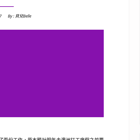
7
By :
貝兒Belle
兩份工作，原本預計明年去澳洲打工度假之前要