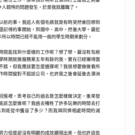
令人錯愕的問題發生，於是我就離職了。
前的事。我這人有個毛病就是有時突然會回想到
還記得的事開始，到國中、高中，然後大學。最近
年所以時間已經不能用一般的學生時期來劃分。
間能找到什麼樣的工作呢？想了想，最沒有包袱
學時期就做服務業五年有餘的我，實在已經懶得面
不錯，但我應該要怎麼選擇呢？我很想要做做看所
作時間蠻對不起該公司，也許我之後會延後去澳洲
憶裡，思考自己的過去是怎麼樣做決定，後來發
底該怎麼做呢？我過去犧牲了許多玩樂的時間去打
己到底從中獲益了多少？而我與同儕相處時間的減
力但是卻沒有明顯的成效顯現出來，但也許這些