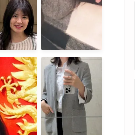
高CP值雙線音波
貝語錄｜不了解全貌就不
！悅緹妍美學診
要給意見
控、小資女必看
音波拉提心得