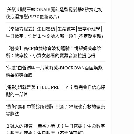
[美髮]超簡單!!!CONAIR魔幻造型捲髮器8秒搞定初
秋浪漫捲髮(8/30更新影片)
【幸福方程式】生日密碼⎮生命數字⎮數字心理學⎮
生日數字：你是１～９號人哪一類？(不定期更新)
【醫美】高CP值雙線音波初體驗！悅緹妍美學診
所：效率控、小資女必看的寶藏音波拉提心得
[保養]白皙透明一片就有感-BIOCROWN百匡煥能
精華超導面膜
[電影]姐就是美 I FEEL PRETTY ┇看完會自信心爆
棚的一部片
[豐胸]易和中醫診所豐胸 ┇過了25歲也有救的健康
豐胸法
２號人的特質 | 幸福方程式┇生日密碼┇生命數字
┇數字心理學┇生日數字（不定時更新）