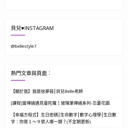
貝兒♥INSTAGRAM
@bellestyle7
熱門文章與頁面︰
【關於我】我是徐夢薇⎮貝兒Belle老師
[課程]當禪繞遇見曼陀羅┇玻璃筆禪繞系列-忘憂花園
【幸福方程式】生日密碼⎮生命數字⎮數字心理學⎮生日數
字：你是１～９號人哪一類？(不定期更新)