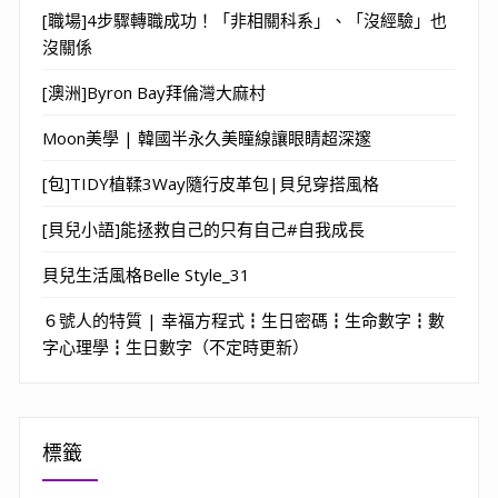
[職場]4步驟轉職成功！「非相關科系」、「沒經驗」也
沒關係
[澳洲]Byron Bay拜倫灣大麻村
Moon美學 | 韓國半永久美瞳線讓眼睛超深邃
[包]TIDY植鞣3Way隨行皮革包|貝兒穿搭風格
[貝兒小語]能拯救自己的只有自己#自我成長
貝兒生活風格Belle Style_31
６號人的特質 | 幸福方程式┇生日密碼┇生命數字┇數
字心理學┇生日數字（不定時更新）
標籤