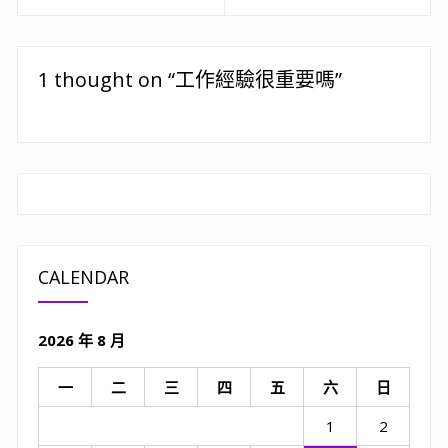
章
Previous
Next
post:
post:
導
覽
1 thought on “工作經驗很重要嗎”
CALENDAR
2026 年 8 月
一
二
三
四
五
六
日
1
2