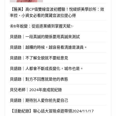
【醫美】高CP值雙線音波初體驗！悅緹妍美學診所：效
率控、小資女必看的寶藏音波拉提心得
🦋8年蛻變：從追逐業績到掌握天賦✨
貝語錄｜一段真誠的關係要用真誠來測試
貝語錄｜越糟的時候，越容易看清誰是演員。
貝語錄｜不了解全貌就不要給意見
貝語錄｜人都會不斷成長變化，城市也是。
貝語錄｜對方不回應就是他的表態
貝兒老師｜2024年度成就紀錄
貝語錄｜期待別人愛你前先愛自己
【活動紀錄】聊心話大冒險桌遊帶領2024/11/17