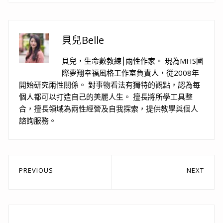
貝兒Belle
貝兒，生命數教練⎮兩性作家。 現為MHS國
際夢翔幸福風格工作室負責人，從2008年
開始研究兩性關係。 對事物看法有獨特的觀點，認為每
個人都可以打造自己的美麗人生。 擅長將所學工具整
合，擅長領域為兩性經營及自我探索，提供教學與個人
諮詢服務。
文
PREVIOUS
NEXT
章
Previous
Next
post:
post:
導
覽