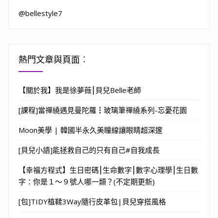
@bellestyle7
熱門文章與頁面︰
【關於我】我是徐夢薇⎮貝兒Belle老師
[課程]當禪繞遇見曼陀羅┇玻璃筆禪繞系列-忘憂花園
Moon美學 | 韓國半永久美瞳線讓眼睛超深邃
[貝兒小語]能拯救自己的只有自己#自我成長
【幸福方程式】生日密碼⎮生命數字⎮數字心理學⎮生日數
字：你是１～９號人哪一類？(不定期更新)
[包]TIDY植鞣3Way隨行皮革包|貝兒穿搭風格