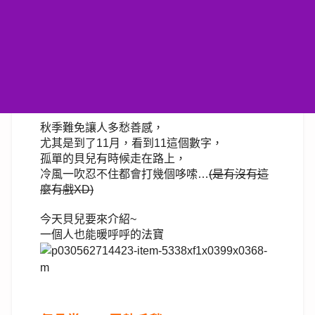
秋季難免讓人多愁善感，
尤其是到了11月，
看到11這個數字，
孤單的貝兒有時候走在路上，
冷風一吹忍不住都會打幾個哆嗦…
(是有沒有這
麼有戲XD)
今天
貝兒
要來介紹~
一個人也能暖呼呼的法寶