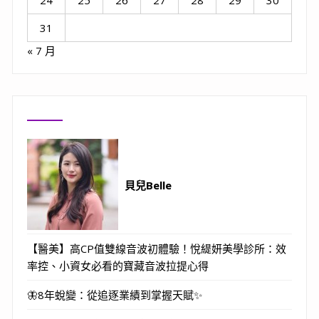
24
25
26
27
28
29
30
31
« 7 月
貝兒Belle
【醫美】高CP值雙線音波初體驗！悅緹妍美學診所：效
率控、小資女必看的寶藏音波拉提心得
🦋8年蛻變：從追逐業績到掌握天賦✨