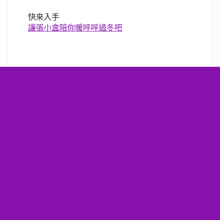
快來入手
讓張小盒陪你暖呼呼過冬吧