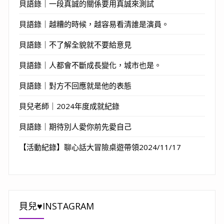
貝語錄｜一段真誠的關係要用真誠來測試
貝語錄｜越糟的時候，越容易看清誰是演員。
貝語錄｜不了解全貌就不要給意見
貝語錄｜人都會不斷成長變化，城市也是。
貝語錄｜對方不回應就是他的表態
貝兒老師｜2024年度成就紀錄
貝語錄｜期待別人愛你前先愛自己
【活動紀錄】聊心話大冒險桌遊帶領2024/11/17
貝兒♥INSTAGRAM