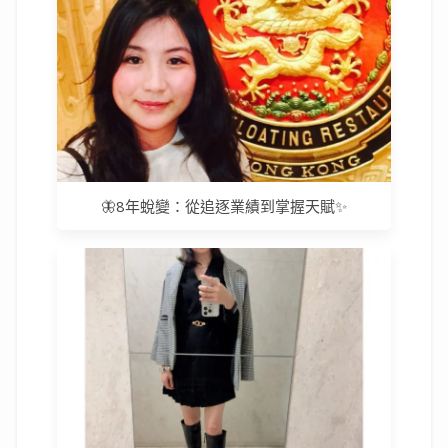
🦋8年蛻變：從追逐業績到掌握天賦✨