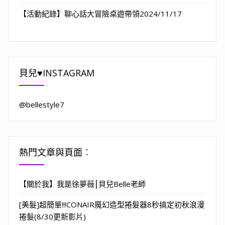
【活動紀錄】聊心話大冒險桌遊帶領2024/11/17
貝兒♥INSTAGRAM
@bellestyle7
熱門文章與頁面︰
【關於我】我是徐夢薇⎮貝兒Belle老師
[美髮]超簡單!!!CONAIR魔幻造型捲髮器8秒搞定初秋浪漫
捲髮(8/30更新影片)