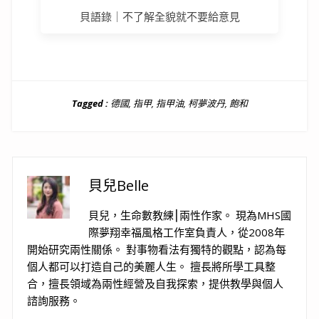
貝語錄｜不了解全貌就不要給意見
Tagged :
德國
,
指甲
,
指甲油
,
柯夢波丹
,
飽和
貝兒Belle
貝兒，生命數教練⎮兩性作家。 現為MHS國
際夢翔幸福風格工作室負責人，從2008年
開始研究兩性關係。 對事物看法有獨特的觀點，認為每
個人都可以打造自己的美麗人生。 擅長將所學工具整
合，擅長領域為兩性經營及自我探索，提供教學與個人
諮詢服務。