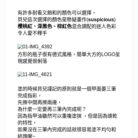
有許多耐看又飽和的顏色可以選擇，
貝兒這次選擇的顏色是懸疑畫作(
suspicious
)
櫻桃紅、深黑色、棕紅色
混合調配的迷人色彩
令人愛不釋手
方形的瓶子很有德式風格，簡單大方的LOGO呈
現感覺很俐落
塗的時候貝兒謹記的原則就是一個甲面要三筆
完成指彩，
先擦中間再擦兩邊，
為什麼一定要再三筆內完成呢？
因為指甲油雖然可以重複塗抹 ，但是因為速乾
的特性，
如果沒在三筆內完成的話就很容易塗不均勻和
結塊喔~