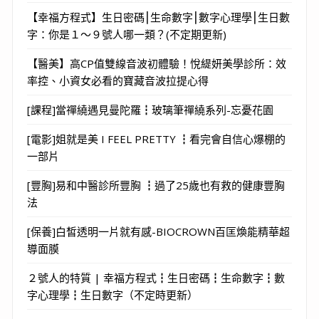
【幸福方程式】生日密碼⎮生命數字⎮數字心理學⎮生日數
字：你是１～９號人哪一類？(不定期更新)
【醫美】高CP值雙線音波初體驗！悅緹妍美學診所：效
率控、小資女必看的寶藏音波拉提心得
[課程]當禪繞遇見曼陀羅┇玻璃筆禪繞系列-忘憂花園
[電影]姐就是美 I FEEL PRETTY ┇看完會自信心爆棚的
一部片
[豐胸]易和中醫診所豐胸 ┇過了25歲也有救的健康豐胸
法
[保養]白皙透明一片就有感-BIOCROWN百匡煥能精華超
導面膜
２號人的特質 | 幸福方程式┇生日密碼┇生命數字┇數
字心理學┇生日數字（不定時更新）