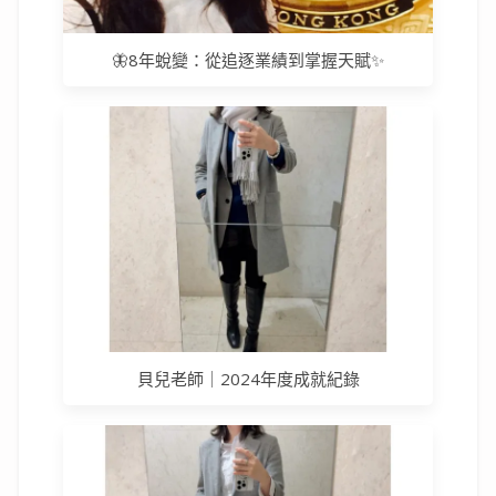
🦋8年蛻變：從追逐業績到掌握天賦✨
貝兒老師｜2024年度成就紀錄