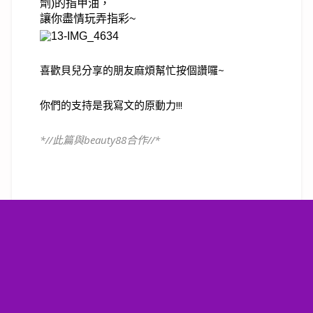
劑)的指甲油，
讓你盡情玩弄指彩~
喜歡貝兒分享的朋友麻煩幫忙按個讚囉~
你們的支持是我寫文的原動力!!!
*//此篇與beauty88合作//*