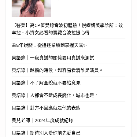
【醫美】高CP值雙線音波初體驗！悅緹妍美學診所：效
率控、小資女必看的寶藏音波拉提心得
🦋8年蛻變：從追逐業績到掌握天賦✨
貝語錄｜一段真誠的關係要用真誠來測試
貝語錄｜越糟的時候，越容易看清誰是演員。
貝語錄｜不了解全貌就不要給意見
貝語錄｜人都會不斷成長變化，城市也是。
貝語錄｜對方不回應就是他的表態
貝兒老師｜2024年度成就紀錄
貝語錄｜期待別人愛你前先愛自己