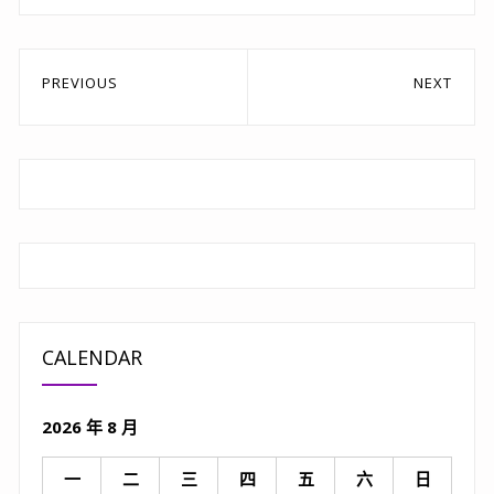
文
PREVIOUS
NEXT
章
Previous
Next
post:
post:
導
覽
CALENDAR
2026 年 8 月
一
二
三
四
五
六
日