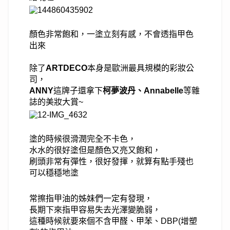
顏色非常飽和，一塗立刻有感，不會透指甲色
出來
除了
ARTDECO
本身是歐洲最具規模的彩妝公
司，
ANNY
這牌子還拿下
柯夢波丹、Annabelle
等雜
誌的美妝大賞~
塗的時候很滑潤完全不卡色，
水水的很好塗但是顏色又亮又飽和，
刷頭非常有彈性，很好發揮，就算有點手殘也
可以穩穩地塗
常擦指甲油的姊妹們一定有發現，
長期下來指甲容易失去光澤變脆弱，
這種時候就要來個不含甲醛、甲苯、DBP(增塑