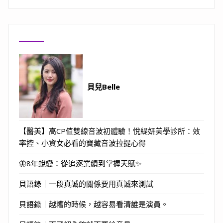
貝兒Belle
【醫美】高CP值雙線音波初體驗！悅緹妍美學診所：效
率控、小資女必看的寶藏音波拉提心得
🦋8年蛻變：從追逐業績到掌握天賦✨
貝語錄｜一段真誠的關係要用真誠來測試
貝語錄｜越糟的時候，越容易看清誰是演員。