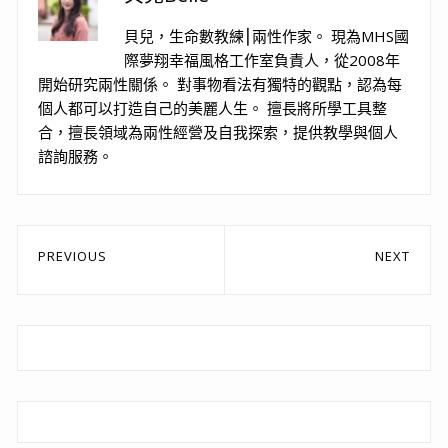
貝兒，生命數教練⎮兩性作家。 現為MHS國
際夢翔幸福風格工作室負責人，從2008年
開始研究兩性關係。 對事物看法有獨特的觀點，認為每
個人都可以打造自己的美麗人生。 擅長將所學工具整
合，擅長領域為兩性經營及自我探索，提供教學與個人
諮詢服務。
文
PREVIOUS
NEXT
章
Previous
Next
post:
post:
導
覽