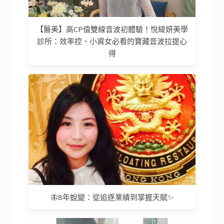
【醫美】高CP值雙線音波初體驗！悅緹妍美學
診所：效率控、小資女必看的寶藏音波拉提心
得
🦋8年蛻變：從追逐業績到掌握天賦✨