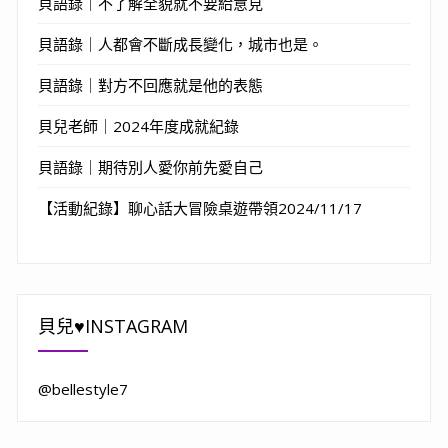
貝語錄｜不了解全貌就不要給意見
貝語錄｜人都會不斷成長變化，城市也是。
貝語錄｜對方不回應就是他的表態
貝兒老師｜2024年度成就紀錄
貝語錄｜期待別人愛你前先愛自己
【活動紀錄】聊心話大冒險桌遊帶領2024/11/17
貝兒♥INSTAGRAM
@bellestyle7