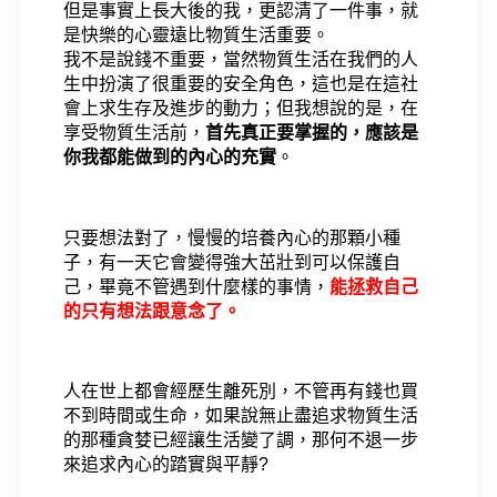
但是事實上長大後的我，更認清了一件事，就
是快樂的心靈遠比物質生活重要。
我不是說錢不重要，當然物質生活在我們的人
生中扮演了很重要的安全角色，這也是在這社
會上求生存及進步的動力；但我想說的是，在
享受物質生活前，
首先真正要掌握的，應該是
你我都能做到的內心的充實
。
只要想法對了，慢慢的培養內心的那顆小種
子，有一天它會變得強大茁壯到可以保護自
己，畢竟不管遇到什麼樣的事情，
能拯救自己
的只有想法跟意念了。
人在世上都會經歷生離死別，不管再有錢也買
不到時間或生命，如果說無止盡追求物質生活
的那種貪婪已經讓生活變了調，那何不退一步
來追求內心的踏實與平靜?