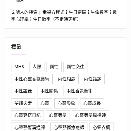
一部片
２號人的特質 | 幸福方程式┇生日密碼┇生命數字┇數
字心理學┇生日數字（不定時更新）
標籤
MHS
人際
兩性
兩性交往
兩性心靈香氛藝術
兩性相處
兩性話題
兩性語錄
兩性關係
兩性香氛藝術
夢翔夫妻
心靈
心靈形象
心靈成長
心靈穿搭日記
心靈美學
心靈美學風格師
心靈藝術溝通課
心靈藝術療癒師
心靈衣櫥