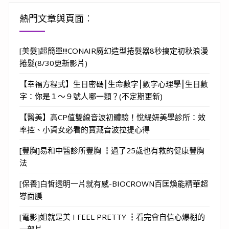
熱門文章與頁面︰
[美髮]超簡單!!!CONAIR魔幻造型捲髮器8秒搞定初秋浪漫
捲髮(8/30更新影片)
【幸福方程式】生日密碼⎮生命數字⎮數字心理學⎮生日數
字：你是１～９號人哪一類？(不定期更新)
【醫美】高CP值雙線音波初體驗！悅緹妍美學診所：效
率控、小資女必看的寶藏音波拉提心得
[豐胸]易和中醫診所豐胸 ┇過了25歲也有救的健康豐胸
法
[保養]白皙透明一片就有感-BIOCROWN百匡煥能精華超
導面膜
[電影]姐就是美 I FEEL PRETTY ┇看完會自信心爆棚的