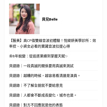
貝兒Belle
【醫美】高CP值雙線音波初體驗！悅緹妍美學診所：效
率控、小資女必看的寶藏音波拉提心得
🦋8年蛻變：從追逐業績到掌握天賦✨
貝語錄｜一段真誠的關係要用真誠來測試
貝語錄｜越糟的時候，越容易看清誰是演員。
貝語錄｜不了解全貌就不要給意見
貝語錄｜人都會不斷成長變化，城市也是。
貝語錄｜對方不回應就是他的表態