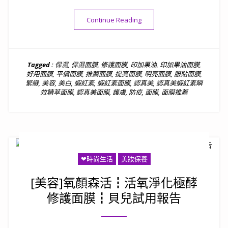
“[美容]認真美蝦紅素瞬效精
Continue Reading
Tagged :
保濕
,
保濕面膜
,
修護面膜
,
印加果油
,
印加果油面膜
,
好用面膜
,
平價面膜
,
推薦面膜
,
提亮面膜
,
明亮面膜
,
服貼面膜
,
緊緻
,
美容
,
美白
,
蝦紅素
,
蝦紅素面膜
,
認真美
,
認真美蝦紅素瞬
效精萃面膜
,
認真美面膜
,
護膚
,
防疫
,
面膜
,
面膜推薦
❤時尚生活
美妝保養
[美容]氧顏森活┇活氧淨化極酵
修護面膜┇貝兒試用報告