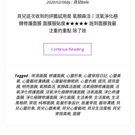
2020/02/06
By :
貝兒Belle
Posted on
貝兒這次收到的評鑑試用是 氧顏森活┇活氧淨化極
酵修護面膜 面膜服貼度★★★★★ 說到面膜我最
注重的重點 除了效
“[美容]氧顏森活┇活氧淨化
Continue Reading
Tagged :
保濕面膜
,
修護面膜
,
心靈形象
,
心靈穿搭日記
,
心靈美
業
,
心靈藝術溝通課
,
心靈藝術療癒師
,
心靈衣櫥
,
提亮
,
提亮面
膜
,
明亮面膜
,
氧顏森活
,
氧顏森活面膜
,
活氧極酵修護面膜
,
活
氧淨化修護面膜
,
活氧淨化極酵修護面膜
,
活氧面膜
,
淨化修護
面膜
,
淨化極酵修護面膜
,
淨化面膜
,
生活美學
,
生活風格
,
生活
風格師
,
穿搭
,
純棉面膜
,
能量形象設計
,
能量穿搭
,
藝術溝通
,
貝
兒心靈形象
,
貝兒心靈美業
,
貝兒心靈藝術
,
貝兒生活風格
,
貝兒
穿搭風格
,
面膜