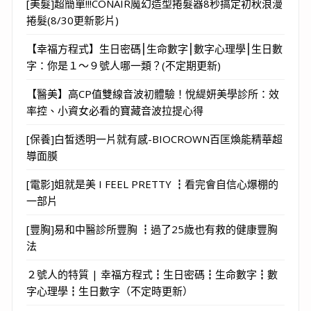
[美髮]超簡單!!!CONAIR魔幻造型捲髮器8秒搞定初秋浪漫
捲髮(8/30更新影片)
【幸福方程式】生日密碼⎮生命數字⎮數字心理學⎮生日數
字：你是１～９號人哪一類？(不定期更新)
【醫美】高CP值雙線音波初體驗！悅緹妍美學診所：效
率控、小資女必看的寶藏音波拉提心得
[保養]白皙透明一片就有感-BIOCROWN百匡煥能精華超
導面膜
[電影]姐就是美 I FEEL PRETTY ┇看完會自信心爆棚的
一部片
[豐胸]易和中醫診所豐胸 ┇過了25歲也有救的健康豐胸
法
２號人的特質 | 幸福方程式┇生日密碼┇生命數字┇數
字心理學┇生日數字（不定時更新）