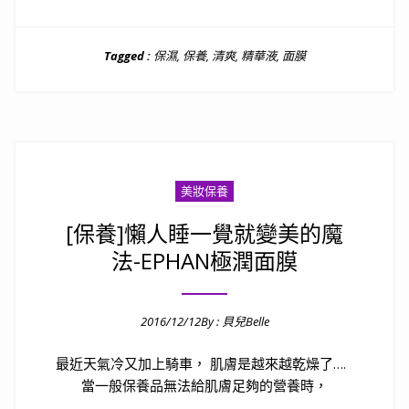
Tagged :
保濕
,
保養
,
清爽
,
精華液
,
面膜
美妝保養
[保養]懶人睡一覺就變美的魔
法-EPHAN極潤面膜
2016/12/12
By :
貝兒Belle
Posted on
最近天氣冷又加上騎車， 肌膚是越來越乾燥了….
當一般保養品無法給肌膚足夠的營養時，