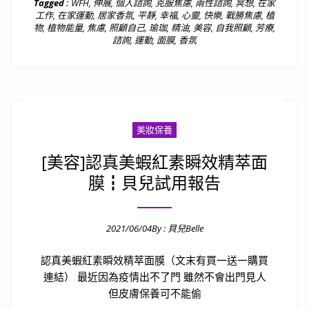
Tagged :
WFH
,
伸展
,
個人諮詢
,
克服焦慮
,
兩性諮詢
,
冥想
,
在家
工作
,
在家運動
,
居家香氛
,
平靜
,
幸福
,
心靈
,
快樂
,
戰勝焦慮
,
植
物
,
植物能量
,
焦慮
,
照顧自己
,
瑜珈
,
精油
,
美容
,
自我照顧
,
芳療
,
諮詢
,
運動
,
面膜
,
香氛
美妝保養
[美容]認真美蝦紅素瞬效精萃面
膜┇貝兒試用報告
2021/06/04
By :
貝兒Belle
Posted on
認真美蝦紅素瞬效精萃面膜（文末有買一送一購買
連結） 最近因為疫情出不了門 雖然不會出門見人
但皮膚保養可不能偷