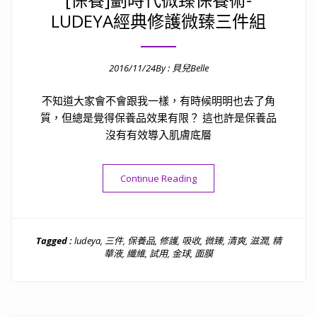
LUDEYA經典修護微臻三件組
2016/11/24
By :
貝兒Belle
Posted on
不知道大家會不會跟我一樣，有時候明明也去了角
質，但總是覺得保養品效果有限？ 這也許是保養品
沒有有效導入肌膚底層
“[保養]劃時代微臻保養術-LU
Continue Reading
Tagged :
ludeya
,
三件
,
保養品
,
修護
,
吸收
,
微臻
,
清爽
,
滋潤
,
精
華液
,
纖維
,
試用
,
金球
,
面膜