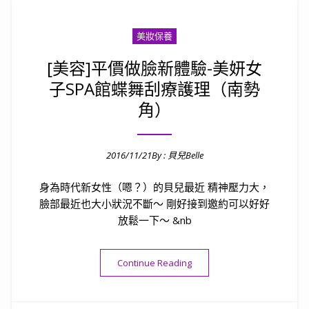
美妝保養
[美容]平價做臉新體驗-美妍女
子SPA館蝶舞刮療護理（南勢
角）
2016/11/21
By :
貝兒Belle
Posted on
身為時代新女性（嗯？）的貝兒最近 精神壓力大，
臉部最近也大小狀況不斷～ 剛好接到邀約可以好好
放鬆一下～ &nb
“[美容]平價做臉新體驗-美妍
Continue Reading