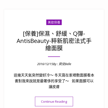
美妝保養
[保養]保濕、舒緩、Q彈-
AntisBeauty-粹新肌密法式手
繪面膜
2016/12/15
By :
貝兒Belle
Posted on
這幾天天氣突然變好冷～ 冬天窩在家裡敷面膜看本
書對我來說就是最奢侈的享受了～ 如果面膜可以
讓皮膚
“[保養]保濕、舒緩、Q彈-Ant
Continue Reading