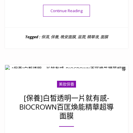
“[保養]懶人睡一覺就變美的魔法
Continue Reading
Tagged :
保濕
,
保養
,
晚安面膜
,
滋潤
,
精華液
,
面膜
美妝保養
[保養]白皙透明一片就有感-
BIOCROWN百匡煥能精華超導
面膜