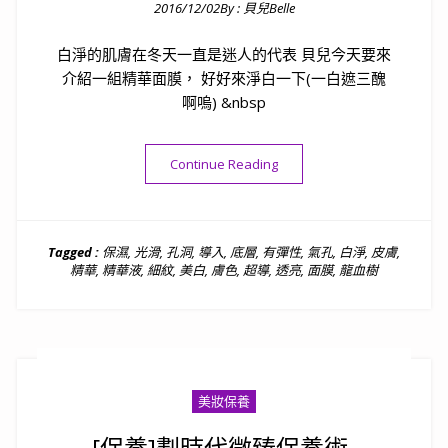
2016/12/02
By :
貝兒Belle
Posted on
白淨的肌膚在冬天一直是迷人的代表 貝兒今天要來
介紹一組精華面膜， 好好來淨白一下(一白遮三醜
啊嗚) &nbsp
“[保養]白皙透明一片就有感-B
Continue Reading
Tagged :
保濕
,
光滑
,
孔洞
,
導入
,
底層
,
有彈性
,
氣孔
,
白淨
,
皮膚
,
精華
,
精華液
,
細紋
,
美白
,
膚色
,
超導
,
透亮
,
面膜
,
龍血樹
美妝保養
[保養]劃時代微臻保養術-