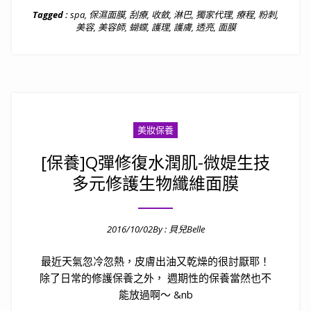
Tagged :
spa
,
保濕面膜
,
刮療
,
收斂
,
淋巴
,
獨家代理
,
療程
,
粉刺
,
美容
,
美容師
,
蝴蝶
,
護理
,
護膚
,
透亮
,
面膜
美妝保養
[保養]Q彈修復水潤肌-微媞生技
多元修護生物纖維面膜
2016/10/02
By :
貝兒Belle
Posted on
最近天氣忽冷忽熱，皮膚出油又乾燥的很討厭耶！
除了日常的修護保養之外， 週期性的保養當然也不
能放過啊～ &nb