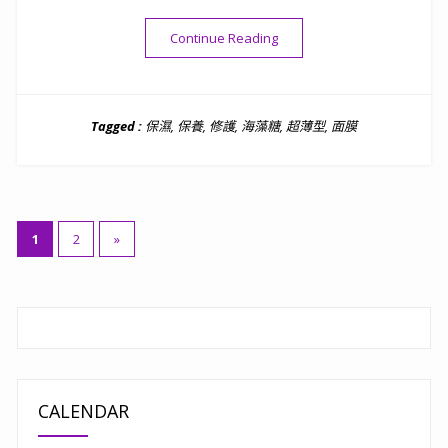
“[保養]Q彈修復水潤肌-微媞
Continue Reading
Tagged :
保濕
,
保養
,
修護
,
海藻糖
,
超薄型
,
面膜
文
1
2
»
章
分
頁
CALENDAR