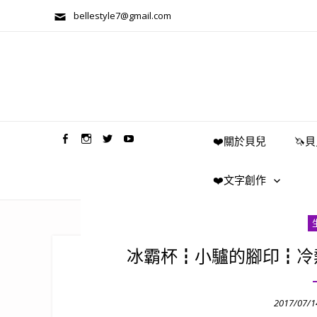
bellestyle7@gmail.com
兩性關係/心靈美學
❤️關於貝兒
🦄
❤️文字創作
冰霸杯┇小驢的腳印┇冷
Posted
2017/07/1
on