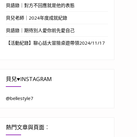
貝語錄｜對方不回應就是他的表態
貝兒老師｜2024年度成就紀錄
貝語錄｜期待別人愛你前先愛自己
【活動紀錄】聊心話大冒險桌遊帶領2024/11/17
貝兒♥INSTAGRAM
@bellestyle7
熱門文章與頁面︰