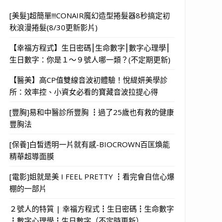
[美髮]超簡單!!!CONAIR魔幻造型捲髮器8秒搞定初
秋浪漫捲髮(8/30更新影片)
【幸福方程式】生日密碼⎮生命數字⎮數字心理學⎮
生日數字：你是１～９號人哪一類？(不定期更新)
【醫美】高CP值雙線音波初體驗！悅緹妍美學診
所：效率控、小資女必看的寶藏音波拉提心得
[豐胸]易和中醫診所豐胸 ┇過了25歲也有救的健康
豐胸法
[保養]白皙透明一片就有感-BIOCROWN百匡煥能
精華超導面膜
[電影]姐就是美 I FEEL PRETTY ┇看完會自信心爆
棚的一部片
２號人的特質 | 幸福方程式┇生日密碼┇生命數字
┇數字心理學┇生日數字（不定時更新）