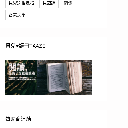
貝兒穿搭風格
貝語錄
關係
香氛美學
貝兒♥讀冊TAAZE
贊助商連結