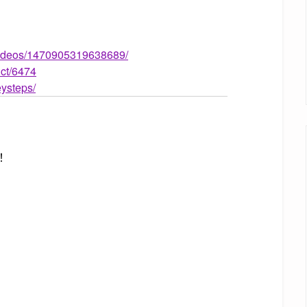
videos/1470905319638689/
uct/6474
ysteps/
！