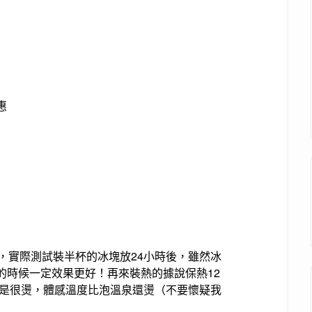
惠
，實際測試裝半杯的冰塊放24小時後，雖然冰
的時候一定效果更好！再來裝熱的據說保熱12
還是很燙，體感溫度比泡溫泉還燙（不要懷疑我