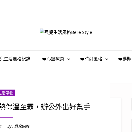
️貝兒生活風格紀錄
❤️心靈療育
❤️時尚風格
❤️夢
生活購物
熱保溫至霸，辦公外出好幫手
4
By :
貝兒Belle