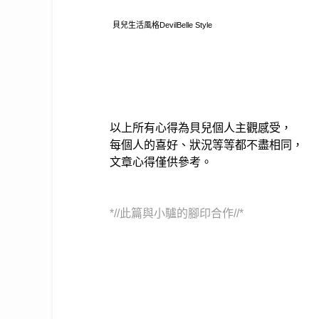
貝兒生活風格DevilBelle Style
以上所有心得為貝兒個人主觀感受，
每個人的喜好、狀況等等都不盡相同，
文章心得僅供參考。
*//此篇與小驢的腳印合作//*