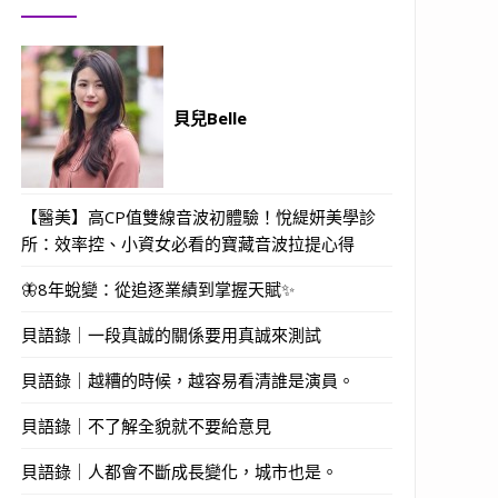
貝兒Belle
【醫美】高CP值雙線音波初體驗！悅緹妍美學診
所：效率控、小資女必看的寶藏音波拉提心得
🦋8年蛻變：從追逐業績到掌握天賦✨
貝語錄｜一段真誠的關係要用真誠來測試
貝語錄｜越糟的時候，越容易看清誰是演員。
貝語錄｜不了解全貌就不要給意見
貝語錄｜人都會不斷成長變化，城市也是。