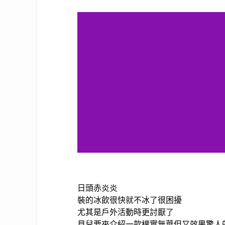
日頭赤炎炎
裝的冰飲很快就不冰了很困擾
尤其是戶外活動時更討厭了
貝兒要來介紹一款樸實無華但又效果驚人